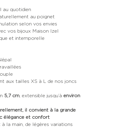
l au quotidien
 naturellement au poignet
ulation selon vos envies
ec vos bijoux Maison Izel
ique et intemporelle
 Népal
ravaillées
souple
nt aux tailles XS à L de nos joncs
on
5,7 cm
, extensible jusqu’à
environ
ellement, il convient à la grande
c élégance et confort
 à la main, de légères variations