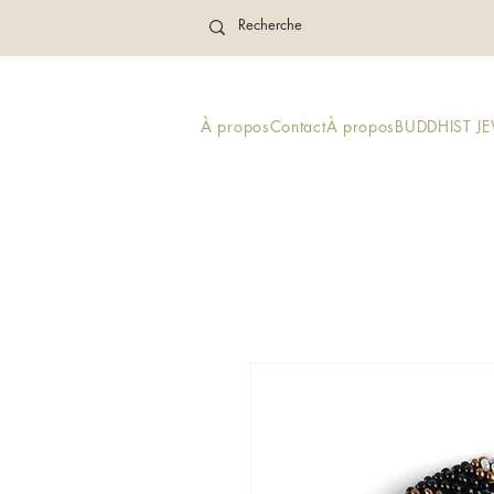
À propos
Contact
À propos
BUDDHIST J