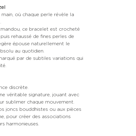
zel
a main, où chaque perle révèle la
.
atmandou, ce bracelet est crocheté
 puis rehaussé de fines perles de
légère épouse naturellement le
absolu au quotidien.
rqué par de subtiles variations qui
té.
nce discrète.
ne véritable signature, jouant avec
pour sublimer chaque mouvement.
os joncs bouddhistes ou aux pièces
e, pour créer des associations
urs harmonieuses.