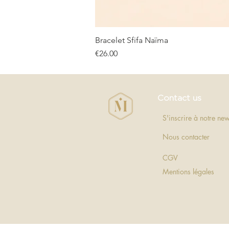
Bracelet Sfifa Naïma
Price
€26.00
Contact us
S'inscrire à notre new
Nous contacter
CGV
Mentions légales