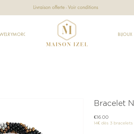
Livraison offerte - Voir conditions
EWELRY
MOROCCAN JEWELRY
GIFTS
DECORATION
FASHION
BIJOU
Bracelet N
Price
€16.00
14€ dès 3 bracelets