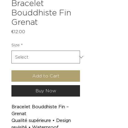
Bracelet
Bouddhiste Fin
Grenat
Price
€12.00
Size
*
Add to Cart
Buy Now
Bracelet Bouddhiste Fin –
Grenat
Qualité supérieure • Design
revisité • Waterproof