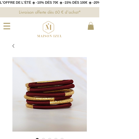
L'OFFRE DE L'ÉTÉ ☀️ -10% DÈS 70€ ☀️ -15% DÈS 100€ ☀️ -20% DÈS 150€ 
Livraison offerte dès 60 € d'achat*