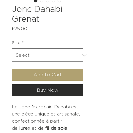
Jonc Dahabi
Grenat
Price
€25.00
Size
*
Add to Cart
Buy Now
Le Jonc Marocain Dahabi est
une pièce unique et artisanale,
confectionnée à partir
de
lurex
et de
fil de soie