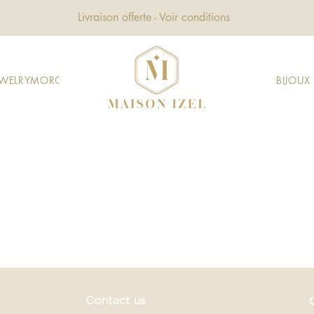
Livraison offerte - Voir conditions
EWELRY
MOROCCAN JEWELRY
GIFTS
DECORATION
FASHION
BIJOU
Contact us