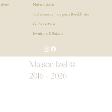
Notre histoire
sletter
Tout savoir sur nos joncs Bouddhistes
Guide de taille
Livraisons & Retours
Maison Izel ©
2016 - 2026