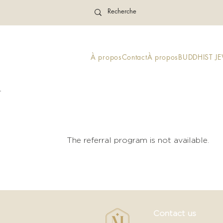
À propos
Contact
À propos
BUDDHIST J
The referral program is not available.
Contact us